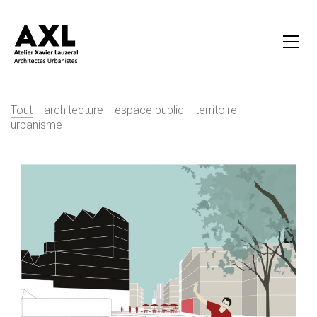
Tout
architecture
espace public
territoire
urbanisme