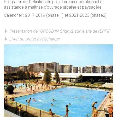
Programme : Définition du projet urbain opérationnel et
assistance à maîtrise d’ouvrage urbaine et paysagère
Calendrier : 2017-2019 (phase 1) et 2021-2023 (phase2)
⇓
Présentation de l’ORCOD-IN Grigny2 sur le site de l’EPFIF
⇓
Livret du projet à télécharger